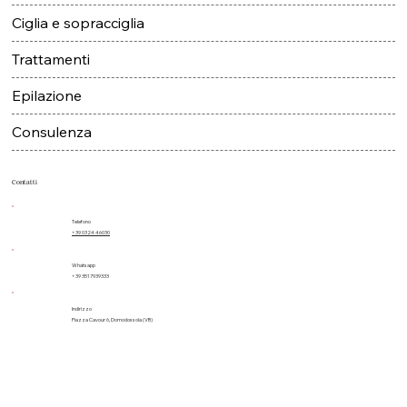
Ciglia e sopracciglia
Trattamenti
Epilazione
Consulenza
Contatti
Telefono
+39 0324 46030
Whatsapp
+39 3517939333
Indirizzo
Piazza Cavour 6, Domodossola (VB)