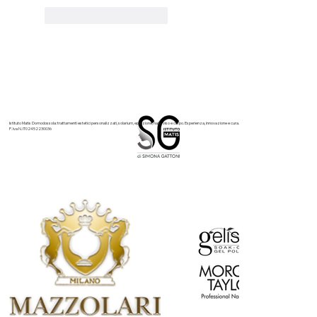
Mi piace
Rispondi
Istituto Matis Domodossola: trattamenti estetici personalizzati, solarium, epilazione, nails, viso e corpo. Esperienza, innovazione e cura.
P. Iva N. IT02452230036