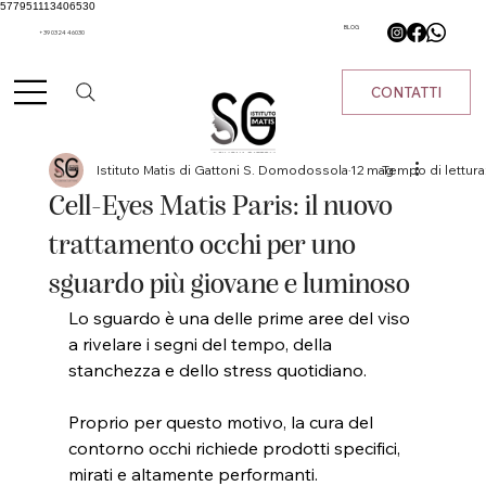
577951113406530
BLOG
+39 0324 46030
CONTATTI
Istituto Matis di Gattoni S. Domodossola
12 mag
Tempo di lettura
Cell-Eyes Matis Paris: il nuovo
trattamento occhi per uno
sguardo più giovane e luminoso
Lo sguardo è una delle prime aree del viso 
a rivelare i segni del tempo, della 
stanchezza e dello stress quotidiano.
Proprio per questo motivo, la cura del 
contorno occhi richiede prodotti specifici, 
mirati e altamente performanti.