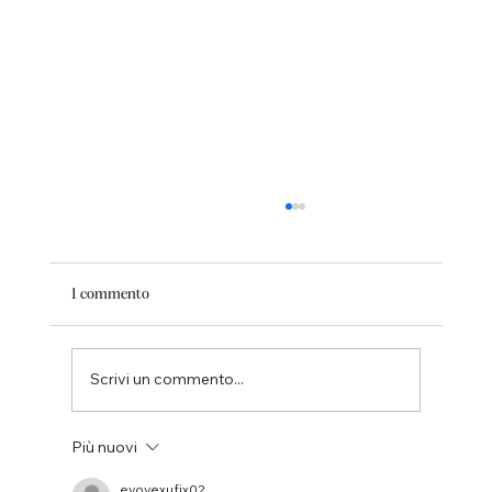
1 commento
Scrivi un commento...
Più nuovi
Hydra SPA: il trattamento viso avanzato per
una pelle più pulita, luminosa e idratata
evovexufix02