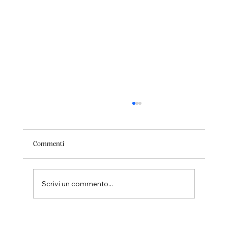
Commenti
Scrivi un commento...
Hydra SPA: il trattamento viso avanzato per