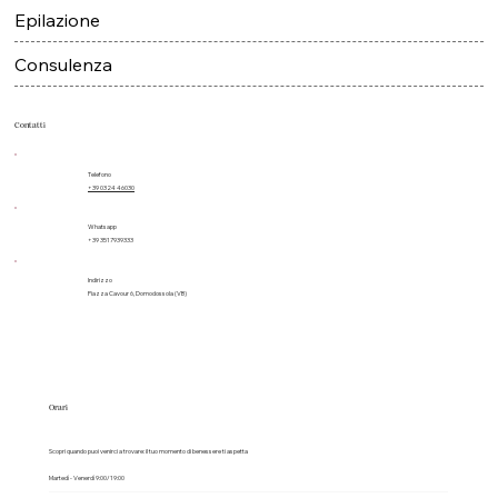
Epilazione
Consulenza
Contatti
Telefono
+39 0324 46030
Whatsapp
+39 3517939333
Indirizzo
Piazza Cavour 6, Domodossola (VB)
Orari
Scopri quando puoi venirci a trovare: il tuo momento di benessere ti aspetta
Martedì - Venerdì 9:00/19:00