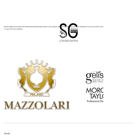
una pelle più pulita, luminosa e idratata
Istituto Matis Domodossola: trattamenti estetici personalizzati, solarium, epilazione, nails, viso e corpo. Esperienza, innovazione e cura.
P. Iva N. IT02452230036
Menù