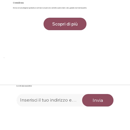
Consulenza
Inizia con una diagnosi gratuita e costruisci un percorso estetico personalizzato, guidato da mani esperte.
Scopri di più
Iscriviti alla newsletter
Invia