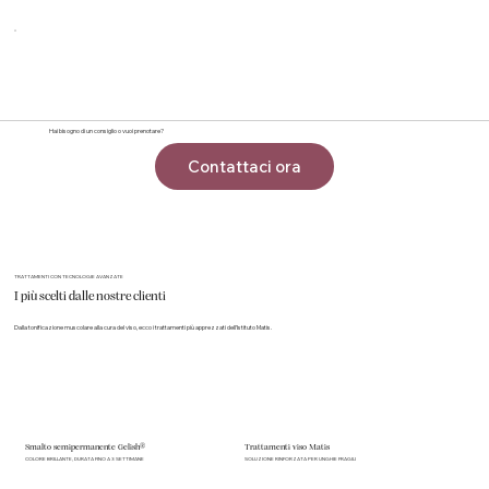
Hai bisogno di un consiglio o vuoi prenotare?
Contattaci ora
TRATTAMENTI CON TECNOLOGIE AVANZATE
I più scelti dalle nostre clienti
Dalla tonificazione muscolare alla cura del viso, ecco i trattamenti più apprezzati dell’Istituto Matis.
Smalto semipermanente Gelish®
Trattamenti viso Matis
COLORE BRILLANTE, DURATA FINO A 3 SETTIMANE
SOLUZIONE RINFORZATA PER UNGHIE FRAGILI