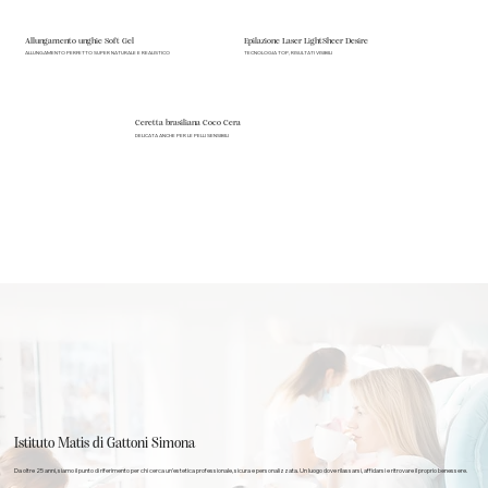
Allungamento unghie Soft Gel
Epilazione Laser LightSheer Desire
ALLUNGAMENTO PERFETTO SUPER NATURALE E REALISTICO
TECNOLOGIA TOP, RISULTATI VISIBILI
Ceretta brasiliana Coco Cera
DELICATA ANCHE PER LE PELLI SENSIBILI
Istituto Matis di Gattoni Simona
Da oltre 25 anni, siamo il punto di riferimento per chi cerca un’estetica professionale, sicura e personalizzata. Un luogo dove rilassarsi, affidarsi e ritrovare il proprio benessere.