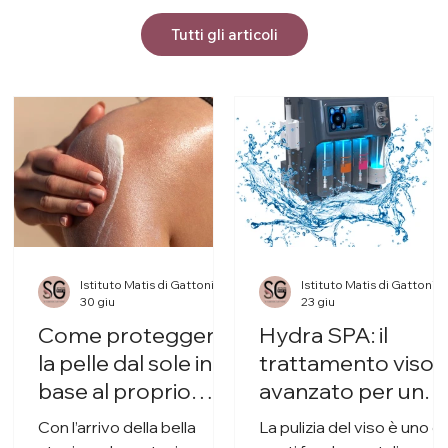
Tutti gli articoli
Istituto Matis di Gattoni S. Domodossola
Istituto Matis di Gattoni S. Domodo
30 giu
23 giu
Come proteggere
Hydra SPA: il
la pelle dal sole in
trattamento viso
base al proprio
avanzato per una
fototipo
pelle più pulita,
Con l’arrivo della bella
La pulizia del viso è uno d
luminosa e idratat