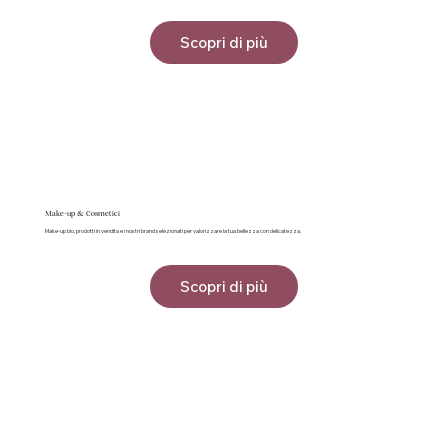
Scopri di più
Make-up & Cosmetici
Make-up bio, prodotti in vendita e i nostri brand selezionati per valorizzare la tua bellezza con delicatezza.
Scopri di più