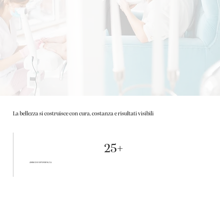
La bellezza si costruisce con cura, costanza e risultati visibili
25+
ANNI DI ESPERIENZA