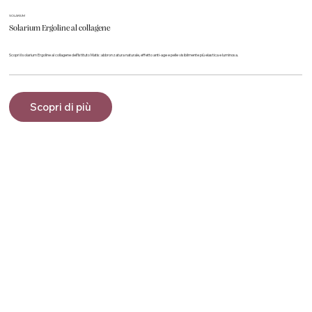
SOLARIUM
Solarium Ergoline al collagene
Scopri il solarium Ergoline al collagene dell’Istituto Matis: abbronzatura naturale, effetto anti-age e pelle visibilmente più elastica e luminosa.
Scopri di più