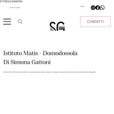
577951113406530
BLOG
+39 0324 46030
CONTATTI
Istituto Matis - Domodossola
Di Simona Gattoni
Da oltre 25 anni offriamo trattamenti viso e corpo, epilazione, nails e solarium con un approccio personalizzato, innovativo e sempre attento alla qualità.