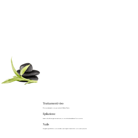
Trattamenti viso
Personalizzati con prodotti Matis Paris
Epilazione
Laser di ultima generazione, e ceretta brasiliana Cococera
Nails
Unghie perfette con smalto semipermanente o ricostruzione