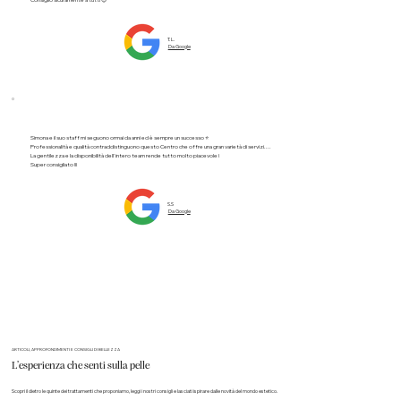
Consiglio sicuramente a tutti 😌
T. L.
Da Google
Simona e il suo staff mi seguono ormai da anni ed è sempre un successo ⭐️
Professionalità e qualità contraddistinguono questo Centro che offre una gran varietà di servizi....
La gentilezza e la disponibilità dell'intero team rende tutto molto piacevole !
Super consigliato !!!
S.S
Da Google
ARTICOLI, APPROFONDIMENTI E CONSIGLI DI BELLEZZA
L’esperienza che senti sulla pelle
Scopri il dietro le quinte dei trattamenti che proponiamo, leggi i nostri consigli e lasciati ispirare dalle novità del mondo estetico.