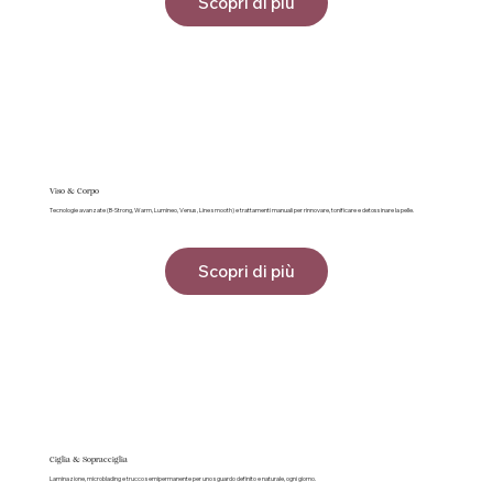
Scopri di più
Viso & Corpo
Tecnologie avanzate (B-Strong, Warm, Lumineo, Venus, Line smooth) e trattamenti manuali per rinnovare, tonificare e detossinare la pelle.
Scopri di più
Ciglia & Sopracciglia
Laminazione, microblading e trucco semipermanente per uno sguardo definito e naturale, ogni giorno.