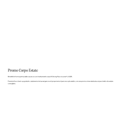
Promo Corpo Estate
Rimettiti in forma prima delle vacanze con i trattamenti corpo B-Strong Plus e icoone® LASER.
Prenota il tuo check-up gratuito: valuteremo le tue esigenze e ti proporremo il percorso più adatto, con una promozione dedicata sul pacchetto di sedute
consigliato.
Scopri di più