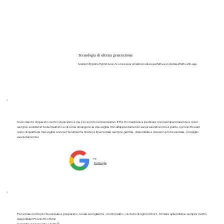
Tecnologia di ultima generazione
Solarium Ergoline Hybrid: luce UV e rossa per un’abbronzatura perfetta e un visibile effetto anti-age.
Sono cliente di questo centro da un anno e mezzo e mi trovo benissimo. Effetto manicure e pedicure con il semipermanente e sono
sempre soddisfatta del risultato e di come rimangono le mie unghie fino all’appuntamento successivo!il centro è pulito, i prodotti usati
sono di qualità (le mie unghie sono letteralmente rinate) e il personale sempre gentile, disponibile e davvero professionale. Consiglio
assolutamente!
F.T.
Da Google
Personale molto professionale e preparato , locale accogliente , molto pulito , dotato di ogni confort , titolare splendida e sempre molto
disponibile ! Prodotti ottimi !