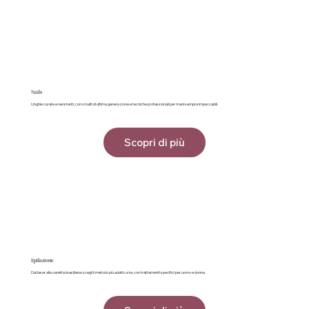
Nails
Unghie curate e resistenti, con smalti di ultima generazione e tecniche professionali per mani sempre impeccabili.
Scopri di più
Epilazione
Dal laser alla ceretta brasiliana: scegli il metodo più adatto a te, con trattamenti specifici per uomo e donna.