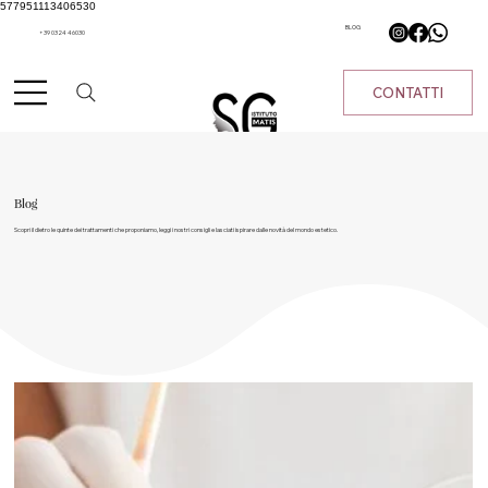
577951113406530
BLOG
+39 0324 46030
CONTATTI
Blog
Scopri il dietro le quinte dei trattamenti che proponiamo, leggi i nostri consigli e lasciati ispirare dalle novità del mondo estetico.