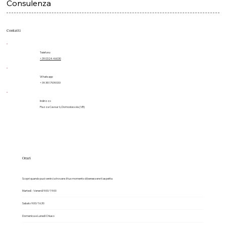
Consulenza
Contatti
Telefono
+39 0324 46030
Whatsapp
+39 3517939333
Indirizzo
Piazza Cavour 6, Domodossola (VB)
Orari
Scopri quando puoi venirci a trovare: il tuo momento di benessere ti aspetta
Martedì - Venerdì 9:00/19:00
Sabato 9:00/16:30