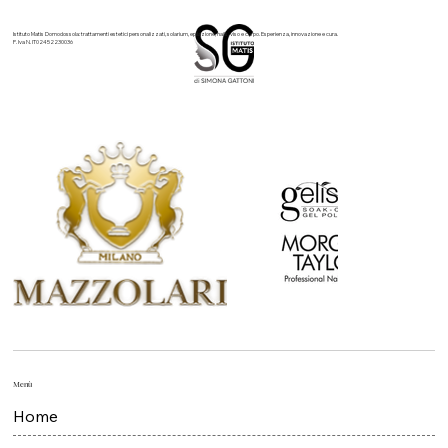
Istituto Matis Domodossola: trattamenti estetici personalizzati, solarium, epilazione, nails, viso e corpo. Esperienza, innovazione e cura.
P. Iva N. IT02452230036
Menù
Home