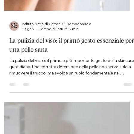
Istituto Matis di Gattoni S. Domodossola
19 gen
Tempo di lettura: 2 min
La pulizia del viso: il primo gesto essenziale pe
una pelle sana
La pulizia del viso è il primo e più importante gesto della skincare
quotidiana. Una corretta detersione della pelle non serve solo a
rimuovere il trucco, ma svolge un ruolo fondamentale nel
mantenere la pelle in equilibrio, sana e luminosa. All’ Istituto Mati
Domodossola di Simona Gattoni , la detersione è considerata la
base di ogni percorso di bellezza: solo una pelle correttamente