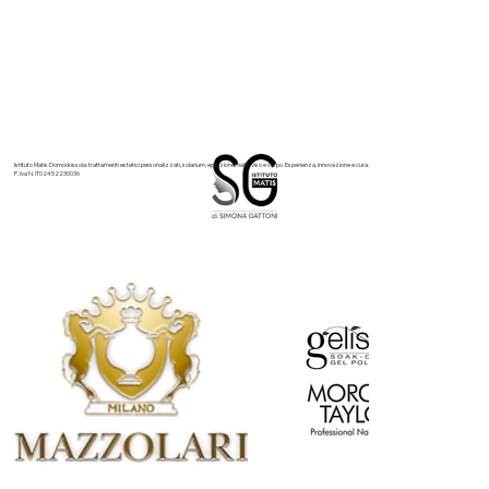
Un anno volge al termine, ed è il momento giusto per fermarsi un
istante e dire grazie . Grazie a chi ha scelto l’ Istituto Matis
Domodossola per prendersi cura di sé, a chi ci ha accordato
fiducia, a chi continua a tornare e a chi ci ha scoperto per la
prima volta in questi mesi. Ogni trattamento, ogni consulenza,
ogni percorso di bellezza nasce da una relazione costruita nel
tempo. Ed è proprio questo rapporto, fatto di ascolto e
attenzione, a dare valore al nostro lavoro
Istituto Matis Domodossola: trattamenti estetici personalizzati, solarium, epilazione, nails, viso e corpo. Esperienza, innovazione e cura.
P. Iva N. IT02452230036