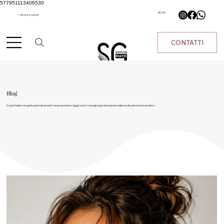
577951113406530
BLOG
+39 0324 46030
CONTATTI
Blog
Scopri il dietro le quinte dei trattamenti che proponiamo, leggi i nostri consigli e lasciati ispirare dalle novità del mondo estetico.