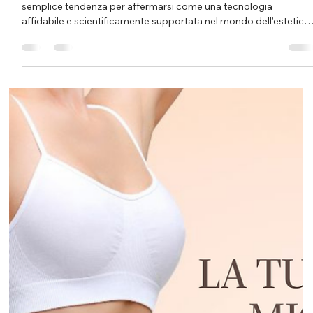
trattamenti viso e corpo
Negli ultimi anni la LED Light Therapy ha superato la fase di
semplice tendenza per affermarsi come una tecnologia
affidabile e scientificamente supportata nel mondo dell’estetica
professionale. Oggi rappresenta un vero e proprio alleato nei
trattamenti viso e corpo, capace di migliorare la qualità della
pelle in modo non invasivo e progressivo. All’ Istituto Matis
Domodossola di Simona Gattoni , la luce LED viene utilizzata
come parte integrante di percorsi personalizzati,