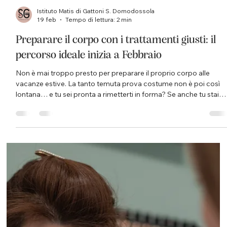
Istituto Matis di Gattoni S. Domodossola
19 feb
Tempo di lettura: 2 min
Preparare il corpo con i trattamenti giusti: il
percorso ideale inizia a Febbraio
Non è mai troppo presto per preparare il proprio corpo alle
vacanze estive. La tanto temuta prova costume non è poi così
lontana… e tu sei pronta a rimetterti in forma? Se anche tu stai
ancora “smaltendo” gli ultimi eccessi tra feste, dolci e Carnevale,
tranquilla: è assolutamente normale. Proprio per questo
Febbraio è il momento ideale per iniziare, senza stress e senza
fretta, un percorso mirato per ritrovare leggerezza e tonicità.
Dopo i mesi invernali, infatti, il corpo p