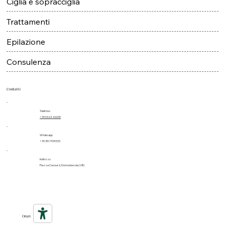
Servizi
Solarium
Nails
Make up e cosmetici
Ciglia e sopracciglia
Trattamenti
Epilazione
Consulenza
Contatti
Telefono
+39 0324 46030
Whatsapp