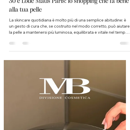
30 e Lode Matis Paris: lo shopping che fa bene
alla tua pelle
La skincare quotidiana è molto più di una semplice abitudine: è
un gesto di cura che, se costruito nel modo corretto, può aiutare
la pelle a mantenersi più luminosa, equilibrata e vitale nel tempo.
Per questo, nei mesi di giugno e luglio, arriva all’Istituto Matis
Domodossola di Simona Gattoni la promozione 30 e Lode by
Matis Paris, pensata per trasformare l’acquisto dei prodotti viso
in un vero percorso di bellezza completo. Una proposta speciale
dedicata a chi desidera pren