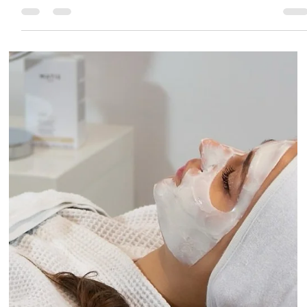
Istituto Matis di Gattoni S. Domodossola
6 feb
Tempo di lettura: 2 min
Trucco occhi intenso: come valorizzare e
detergere lo sguardo
Nei primi mesi del 2026 il trucco occhi diventa protagonista
assoluto. Smokey eyes intensi e colorati, eyeliner grafici e