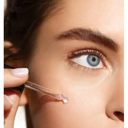
Istituto Matis di Gattoni S. Domodossola
30 dic 2025
Tempo di lettura: 2 min
Grazie per aver condiviso con noi un altro
anno di bellezza e benessere
Un anno volge al termine, ed è il momento giusto per fermarsi un
istante e dire grazie . Grazie a chi ha scelto l’ Istituto Matis