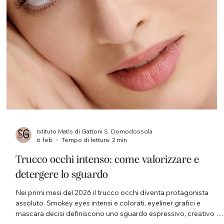
Con l’arrivo della bella stagione, il corpo torna protagonista. Le
giornate si allungano, gli abiti diventano più leggeri e cresce il
desiderio di sentirsi meglio nella propria pelle. La cosiddetta
“prova costume” non dovrebbe essere vissuta come una
pressione, ma come un’occasione per prendersi cura di sé con
maggiore attenzione, ritrovando leggerezza, tonicità e
benessere. Prepararsi all’estate non significa inseguire risultati
immediati o irrealistici, ma iniziare per temp