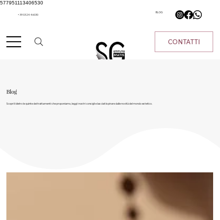
577951113406530
BLOG
+39 0324 46030
CONTATTI
Blog
Scopri il dietro le quinte dei trattamenti che proponiamo, leggi i nostri consigli e lasciati ispirare dalle novità del mondo estetico.