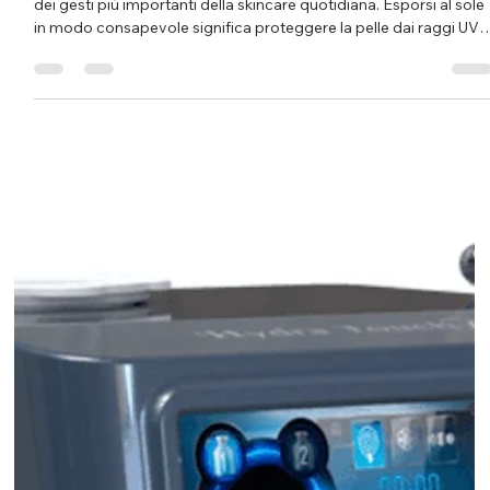
Come proteggere la pelle dal sole in base al
proprio fototipo
Con l’arrivo della bella stagione, la protezione solare diventa uno
dei gesti più importanti della skincare quotidiana. Esporsi al sole
in modo consapevole significa proteggere la pelle dai raggi UV,
prevenire scottature, macchie e fotoinvecchiamento, ma anche
mantenere l’abbronzatura più uniforme e luminosa. La scelta del
solare, però, non dovrebbe essere casuale. Ogni pelle reagisce a
sole in modo diverso, e il primo passo per individuare la
protezione più adatta è conosce