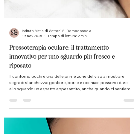
Istituto Matis di Gattoni S. Domodossola
28 nov 2025
Tempo di lettura: 2 min
Natale 2025: eleganza senza tempo con Matis
Paris e John Richmond
All’ Istituto Matis Domodossola di Gattoni Simona , il Natale 202
celebra la bellezza in una veste nuova, raffinata e
contemporanea. Una proposta pensata per chi desidera un don
che unisce stile, cura della pelle e attenzione ai dettagli. La nuov
collezione natalizia Matis Paris Per questa edizione, Matis Paris
presenta una collezione ispirata all’eleganza essenziale del
bianco e nero. Nascono così bag dal design pulito e ricercato,