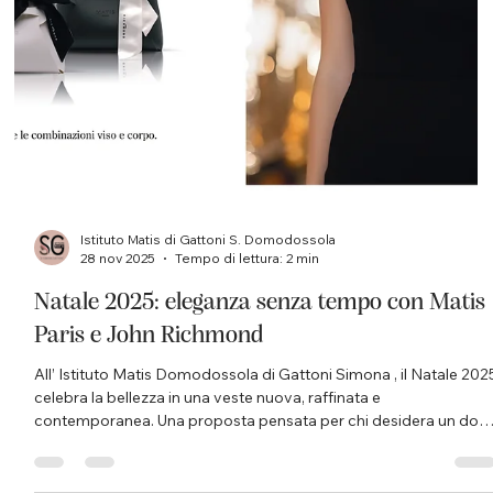
Istituto Matis di Gattoni S. Domodossola
11 dic 2025
Tempo di lettura: 3 min
Non sai cosa regalare a Natale? Scegli un
trattamento estetico all’Istituto Matis
Domodossola
Il Natale si avvicina e trovare il regalo giusto può diventare
complicato. Se vivi a Domodossola , in Valle Ossola o nelle zone
limitrofe, un trattamento estetico dell’ Istituto Matis
Domodossola di Gattoni Simona è una scelta preziosa, elegante
e sempre apprezzata. Regalare benessere significa offrire
un’esperienza di cura, relax e bellezza in un luogo riconosciuto d
anni come punto di riferimento nel Verbano-Cusio-Ossola.