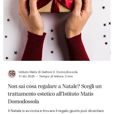
Istituto Matis di Gattoni S. Domodossola
17 dic 2025
Tempo di lettura: 4 min
Come avere una pelle luminosa: prodotti e
consigli professionali a Domodossola
La luminosità è il segno più autentico di una pelle sana, vitale e
armoniosa. Non dipende solo dal make-up o dall’illuminazione,
ma dallo stato di equilibrio della pelle, dalla qualità della skincare
quotidiana e dalla scelta di trattamenti mirati. Presso l’ Istituto
Matis Domodossola di Simona Gattoni , la luminosità cutanea è
uno degli obiettivi principali dei percorsi viso e corpo, studiati pe
valorizzare ogni tipo di pelle con protocolli personalizzati e
prodotti profess