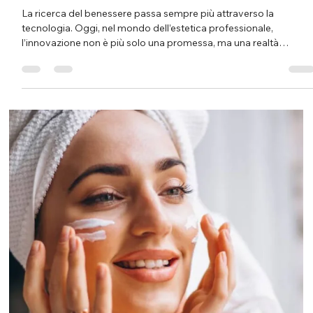
Istituto Matis di Gattoni S. Domodossola
7 nov 2025
Tempo di lettura: 3 min
Laminazione ciglia: prezzo, durata e cosa
aspettarsi dal trattamento
Svegliare lo sguardo senza mascara, senza piegaciglia e senza
prodotti aggiuntivi è il sogno di molte persone. La laminazione
ciglia permette esattamente questo: ciglia naturalmente curve,
più forti e definite, con un risultato che valorizza lo sguardo senz
l’applicazione di extension artificiali. Si tratta infatti di un
trattamento estetico rigenerante , che lavora sulle ciglia naturali
migliorandone curvatura, qualità e struttura. Ma quanto costa
realmente la laminazione