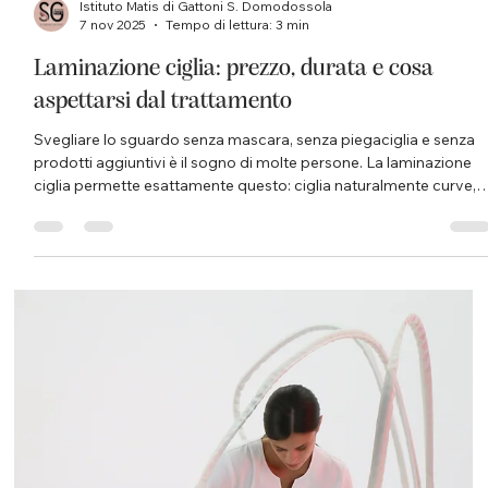
Istituto Matis di Gattoni S. Domodossola
19 nov 2025
Tempo di lettura: 2 min
Pressoterapia oculare: il trattamento
innovativo per uno sguardo più fresco e
riposato
Il contorno occhi è una delle prime zone del viso a mostrare
segni di stanchezza: gonfiore, borse e occhiaie possono dare
allo sguardo un aspetto appesantito, anche quando ci sentiamo
in forma. Tra le soluzioni non invasive più efficaci oggi disponibili
troviamo la pressoterapia oculare , un trattamento che migliora
visibilmente l’aspetto della zona perioculare stimolando la
microcircolazione e favorendo il drenaggio dei liquidi in eccesso