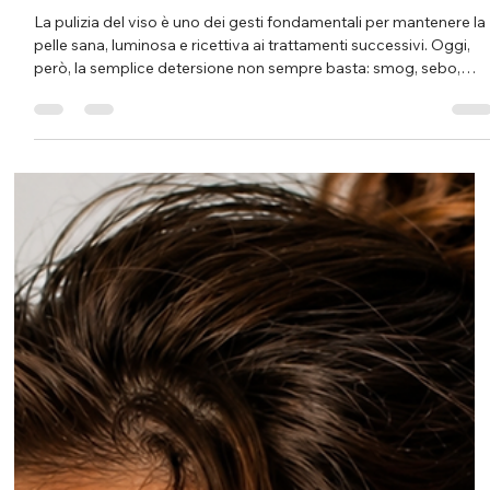
Istituto Matis di Gattoni S. Domodossola
23 giu
Tempo di lettura: 3 min
Hydra SPA: il trattamento viso avanzato per
una pelle più pulita, luminosa e idratata
La pulizia del viso è uno dei gesti fondamentali per mantenere la
pelle sana, luminosa e ricettiva ai trattamenti successivi. Oggi,
però, la semplice detersione non sempre basta: smog, sebo,
cellule morte, make-up, impurità e stress quotidiano possono
rendere la pelle spenta, irregolare e meno uniforme. Per questo
motivo, all’Istituto Matis Domodossola di Simona Gattoni, è
disponibile Hydra SPA, una tecnologia professionale pensata pe
trasformare la pulizia viso in un tratta