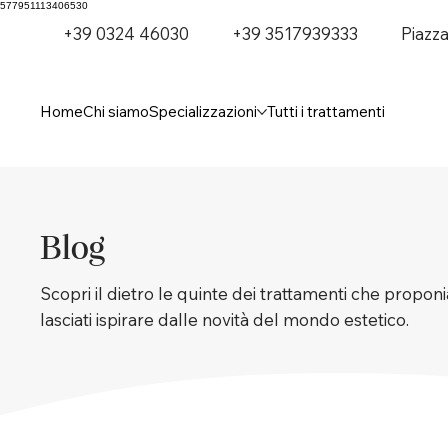
577951113406530
+39 0324 46030
+39 3517939333
Piazz
Home
Chi siamo
Specializzazioni
Tutti i trattamenti
Blog
Scopri il dietro le quinte dei trattamenti che proponia
lasciati ispirare dalle novità del mondo estetico.