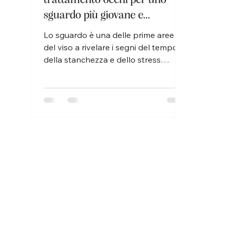
sguardo più giovane e
luminoso
Lo sguardo è una delle prime aree
del viso a rivelare i segni del tempo,
della stanchezza e dello stress
quotidiano. Proprio per questo
motivo, la cura del contorno occhi
richiede prodotti specifici, mirati e
altamente performanti. Con il lancio
di Cell-Eyes, Matis Paris introduce un
nuovo trattamento dedicato a questa
zona delicata, portando il concetto di
skincare oltre il semplice anti-età e
orientandolo verso una visione più
evoluta: quella della longevità
cutanea. Il con