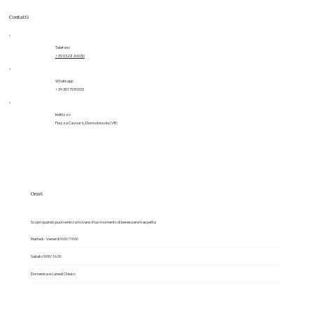
Contatti
Telefono
+39 0324 46030
Whatsapp
+39 3517939333
Indirizzo
Piazza Cavour 6, Domodossola (VB)
Orari
Scopri quando puoi venirci a trovare: il tuo momento di benessere ti aspetta
Martedì - Venerdì 9:00/19:00
Sabato 9:00/16:30
Domenica e Lunedì Chiuso