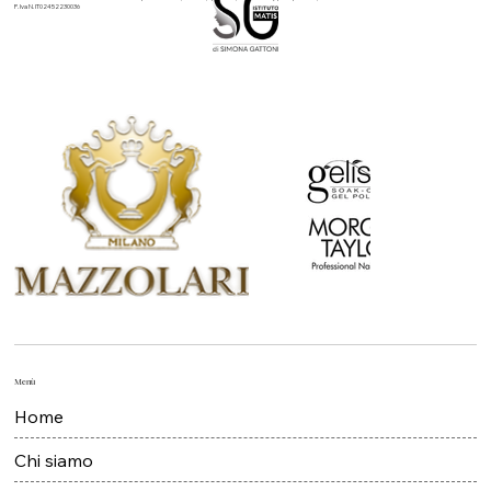
Istituto Matis Domodossola: trattamenti estetici personalizzati, solarium, epilazione, nails, viso e corpo. Esperienza, innovazione e cura.
P. Iva N. IT02452230036
Menù
Home
Chi siamo