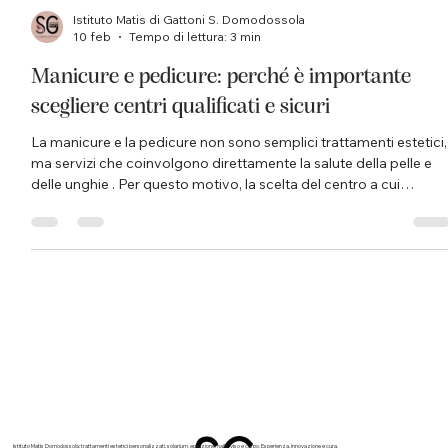
Istituto Matis di Gattoni S. Domodossola
10 feb
Tempo di lettura: 3 min
Manicure e pedicure: perché è importante
scegliere centri qualificati e sicuri
La manicure e la pedicure non sono semplici trattamenti estetici,
ma servizi che coinvolgono direttamente la salute della pelle e
delle unghie . Per questo motivo, la scelta del centro a cui
affidarsi non dovrebbe mai basarsi solo sul prezzo, ma
soprattutto su sicurezza, igiene e competenza professionale . All
Istituto Matis Domodossola di Simona Gattoni , la cura delle
mani e dei piedi parte sempre da un principio fondamentale: la
bellezza non può prescindere dalla tutela d