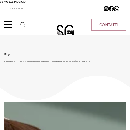
577951113406530
BLOG
+39 0324 46030
CONTATTI
Blog
Scopri il dietro le quinte dei trattamenti che proponiamo, leggi i nostri consigli e lasciati ispirare dalle novità del mondo estetico.