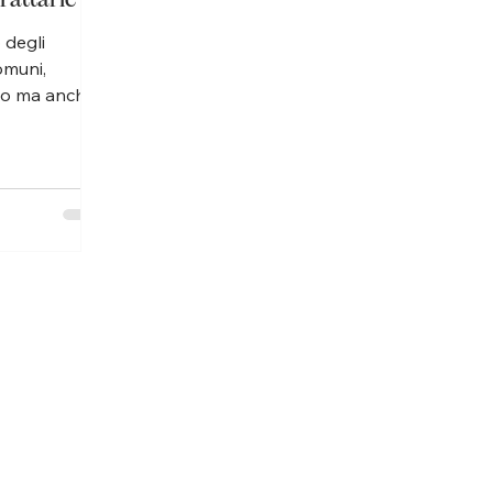
 degli
omuni,
gio ma anche
Possono
enti della
onne che
zia è che
i per
visibilmente
is
attoni, il
ature viene
ccio
izzato, che