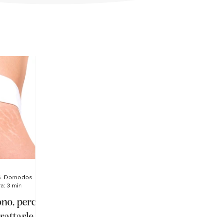
Istituto Matis di Gattoni S. Domodossola
a: 3 min
ono, perché
rattarle