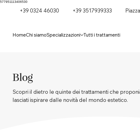
577951113406530
+39 0324 46030
+39 3517939333
Piazz
Home
Chi siamo
Specializzazioni
Tutti i trattamenti
Blog
Scopri il dietro le quinte dei trattamenti che proponia
lasciati ispirare dalle novità del mondo estetico.