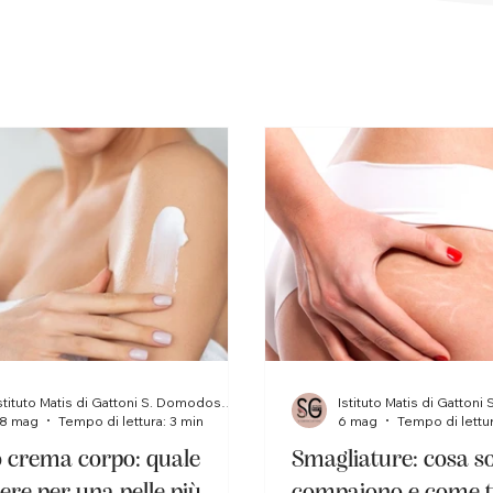
Istituto Matis di Gattoni S. Domodossola
8 mag
Tempo di lettura: 3 min
6 mag
Tempo di lettur
o crema corpo: quale
Smagliature: cosa s
iere per una pelle più
compaiono e come t