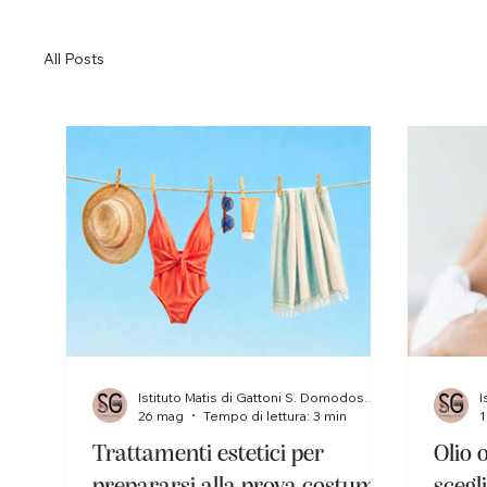
All Posts
Istituto Matis di Gattoni S. Domodossola
26 mag
Tempo di lettura: 3 min
1
Trattamenti estetici per
Olio 
prepararsi alla prova costume:
scegl