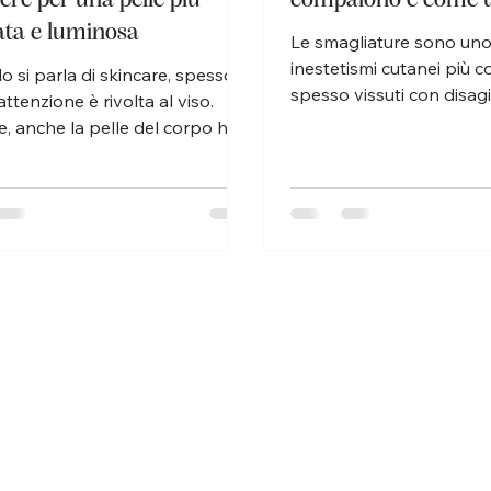
ata e luminosa
Le smagliature sono uno
inestetismi cutanei più c
 si parla di skincare, spesso
spesso vissuti con disa
’attenzione è rivolta al viso.
con molta confusione. 
, anche la pelle del corpo ha
comparire in diversi mom
o di cure costanti, soprattutto
vita e interessare sia d
rrivo della bella stagione.
uomini, ma la buona noti
 segna l’inizio di un momento
esistono strategie efficac
nte: la pelle si scopre, si
prevenirle e migliorarne 
erisce e richiede trattamenti
l’aspetto. All’Istituto Mat
per apparire più liscia, luminosa
Domodossola di Simona G
orme. Proprio per questo, la
trattamento delle smagli
 corpo Matis rappresenta
affrontato con un appro
asione ideale per costruire una
professionale e personal
e completa e realmente
unisce conoscenz
e. Olio o