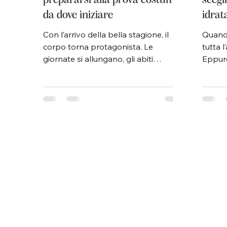
da dove iniziare
idrat
Con l’arrivo della bella stagione, il
Quando
corpo torna protagonista. Le
tutta l
giornate si allungano, gli abiti
Eppure
diventano più leggeri e cresce il
bisogn
desiderio di sentirsi meglio nella
con l’a
propria pelle. La cosiddetta “prova
Aprile
costume” non dovrebbe essere
importa
vissuta come una pressione, ma
allegg
come un’occasione per prendersi
mirati 
cura di sé con maggiore attenzione,
e unif
ritrovando leggerezza, tonicità e
promo
benessere. Prepararsi all’estate non
un’occ
significa inseguire risultati immediati o
routin
irrealistici, ma iniziare per temp
efficac