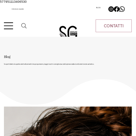
577951113406530
BLOG
+39 0324 46030
CONTATTI
Blog
Scopri il dietro le quinte dei trattamenti che proponiamo, leggi i nostri consigli e lasciati ispirare dalle novità del mondo estetico.