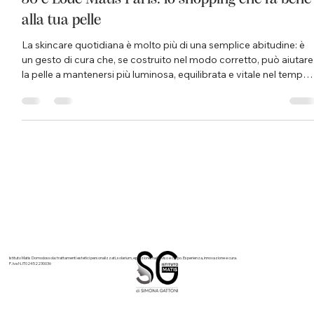
30 e Lode Matis Paris: lo shopping che fa bene
alla tua pelle
La skincare quotidiana è molto più di una semplice abitudine: è
un gesto di cura che, se costruito nel modo corretto, può aiutare
la pelle a mantenersi più luminosa, equilibrata e vitale nel tempo.
Per questo, nei mesi di giugno e luglio, arriva all’Istituto Matis
Domodossola di Simona Gattoni la promozione 30 e Lode by
Matis Paris, pensata per trasformare l’acquisto dei prodotti viso
in un vero percorso di bellezza completo. Una proposta speciale
dedicata a chi desidera pren
Istituto Matis Domodossola: trattamenti estetici personalizzati, solarium, epilazione, nails, viso e corpo. Esperienza, innovazione e cura.
P. Iva N. IT02452230036