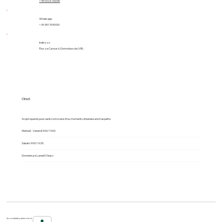
Telefono
+39 0324 46030
Whatsapp
+39 3517939333
Indirizzo
Piazza Cavour 6, Domodossola (VB)
Orari
Scopri quando puoi venirci a trovare: il tuo momento di benessere ti aspetta
Martedì - Venerdì 9:00/19:00
Sabato 9:00/16:30
Domenica e Lunedì Chiuso