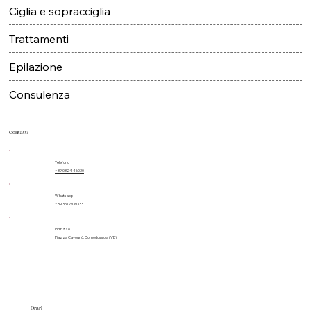
Make up e cosmetici
Ciglia e sopracciglia
Trattamenti
Epilazione
Consulenza
Contatti
Telefono
+39 0324 46030
Whatsapp
+39 3517939333
Indirizzo
Piazza Cavour 6, Domodossola (VB)