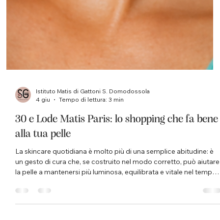
Istituto Matis di Gattoni S. Domodossola
4 giu
Tempo di lettura: 3 min
30 e Lode Matis Paris: lo shopping che fa bene
alla tua pelle
La skincare quotidiana è molto più di una semplice abitudine: è
un gesto di cura che, se costruito nel modo corretto, può aiutare
la pelle a mantenersi più luminosa, equilibrata e vitale nel tempo.
Per questo, nei mesi di giugno e luglio, arriva all’Istituto Matis
Domodossola di Simona Gattoni la promozione 30 e Lode by