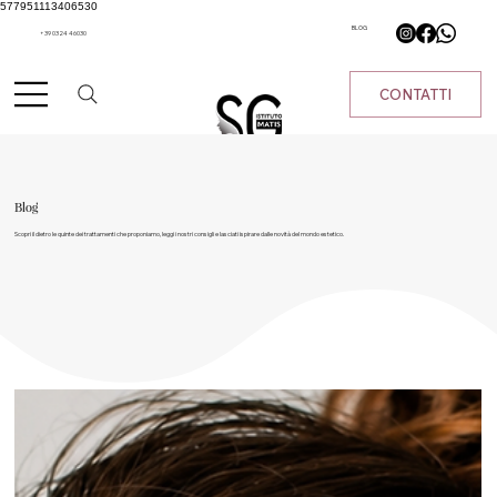
577951113406530
BLOG
+39 0324 46030
CONTATTI
Blog
Scopri il dietro le quinte dei trattamenti che proponiamo, leggi i nostri consigli e lasciati ispirare dalle novità del mondo estetico.