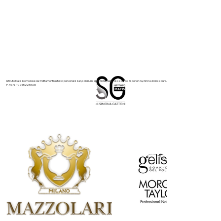
Matis Paris, pensata per trasformare l’acquisto dei prodotti viso
in un vero percorso di bellezza completo. Una proposta speciale
dedicata a chi desidera pren
Istituto Matis Domodossola: trattamenti estetici personalizzati, solarium, epilazione, nails, viso e corpo. Esperienza, innovazione e cura.
P. Iva N. IT02452230036