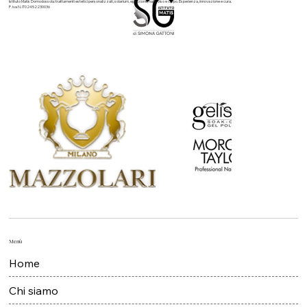
Istituto Matis Domodossola: trattamenti estetici personalizzati, solarium, epilazione, nails, viso e corpo. Esperienza, innovazione e cura.
P. Iva N. IT02452230036
Menù
Home
Chi siamo