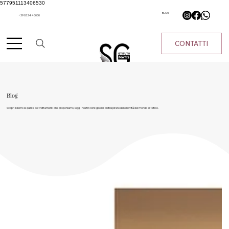
577951113406530
BLOG
+39 0324 46030
CONTATTI
Blog
Scopri il dietro le quinte dei trattamenti che proponiamo, leggi i nostri consigli e lasciati ispirare dalle novità del mondo estetico.