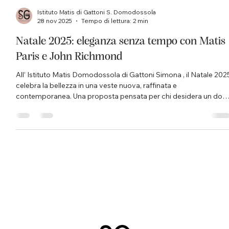
Istituto Matis di Gattoni S. Domodossola
28 nov 2025
Tempo di lettura: 2 min
Natale 2025: eleganza senza tempo con Matis
Paris e John Richmond
All’ Istituto Matis Domodossola di Gattoni Simona , il Natale 202
celebra la bellezza in una veste nuova, raffinata e
contemporanea. Una proposta pensata per chi desidera un don
che unisce stile, cura della pelle e attenzione ai dettagli. La nuov
collezione natalizia Matis Paris Per questa edizione, Matis Paris
presenta una collezione ispirata all’eleganza essenziale del
bianco e nero. Nascono così bag dal design pulito e ricercato,
perfette per valorizzare l’esperienza d