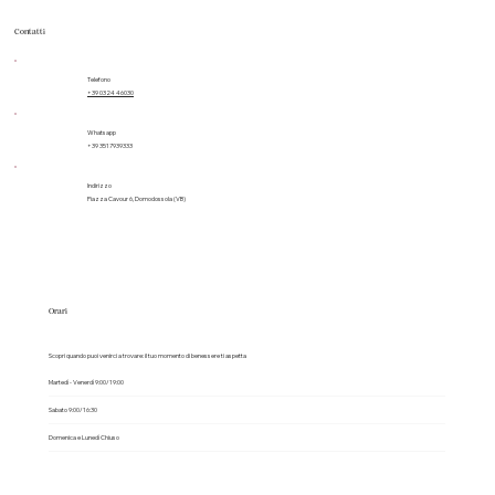
Contatti
Telefono
+39 0324 46030
Whatsapp
+39 3517939333
Indirizzo
Piazza Cavour 6, Domodossola (VB)
Orari
Scopri quando puoi venirci a trovare: il tuo momento di benessere ti aspetta
Martedì - Venerdì 9:00/19:00
Sabato 9:00/16:30
Domenica e Lunedì Chiuso