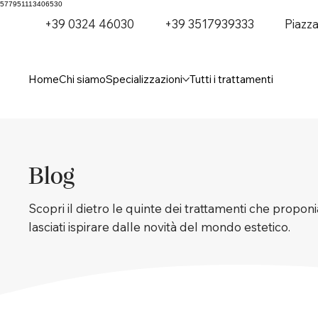
577951113406530
+39 0324 46030
+39 3517939333
Piazz
Home
Chi siamo
Specializzazioni
Tutti i trattamenti
Blog
Scopri il dietro le quinte dei trattamenti che proponia
lasciati ispirare dalle novità del mondo estetico.