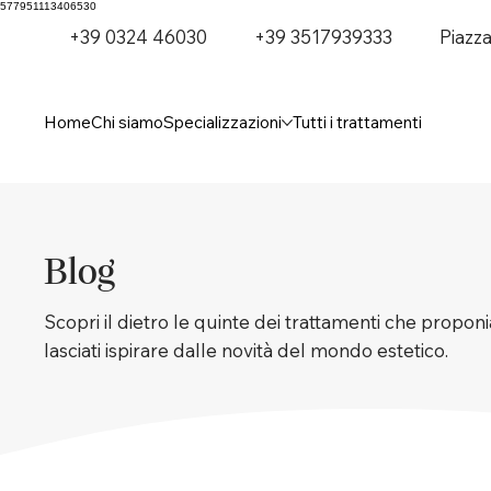
577951113406530
+39 0324 46030
+39 3517939333
Piazz
Home
Chi siamo
Specializzazioni
Tutti i trattamenti
Blog
Scopri il dietro le quinte dei trattamenti che proponia
lasciati ispirare dalle novità del mondo estetico.