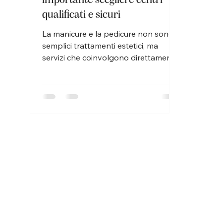
qualificati e sicuri
La manicure e la pedicure non sono
semplici trattamenti estetici, ma
servizi che coinvolgono direttamente
la salute della pelle e delle unghie .
Per questo motivo, la scelta del
centro a cui affidarsi non dovrebbe
mai basarsi solo sul prezzo, ma
soprattutto su sicurezza, igiene e
competenza professionale . All’
Istituto Matis Domodossola di
Simona Gattoni , la cura delle mani e
dei piedi parte sempre da un
principio fondamentale: la bellezza
non può prescindere dalla tutela d