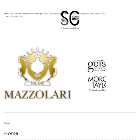
Istituto Matis Domodossola: trattamenti estetici personalizzati, solarium, epilazione, nails, viso e corpo. Esperienza, innovazione e cura.
P. Iva N. IT02452230036
Menù