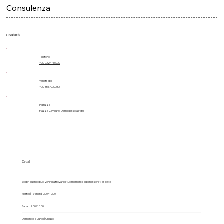
Epilazione
Consulenza
Contatti
Telefono
+39 0324 46030
Whatsapp
+39 3517939333
Indirizzo
Piazza Cavour 6, Domodossola (VB)
Orari
Scopri quando puoi venirci a trovare: il tuo momento di benessere ti aspetta
Martedì - Venerdì 9:00/19:00
Sabato 9:00/16:30