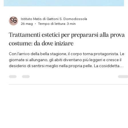
Istituto Matis di Gattoni S. Domodossola
26 mag
Tempo di lettura: 3 min
Trattamenti estetici per prepararsi alla prova
costume: da dove iniziare
Con l’arrivo della bella stagione, il corpo torna protagonista. Le
giornate si allungano, gli abiti diventano più leggeri e cresce il
desiderio di sentirsi meglio nella propria pelle. La cosiddetta
“prova costume” non dovrebbe essere vissuta come una
pressione, ma come un’occasione per prendersi cura di sé con
maggiore attenzione, ritrovando leggerezza, tonicità e
benessere. Prepararsi all’estate non significa inseguire risultati
immediati o irrealistici, ma iniziare per temp