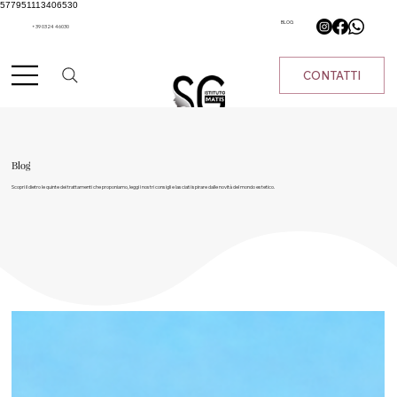
577951113406530
BLOG
+39 0324 46030
CONTATTI
Blog
Scopri il dietro le quinte dei trattamenti che proponiamo, leggi i nostri consigli e lasciati ispirare dalle novità del mondo estetico.