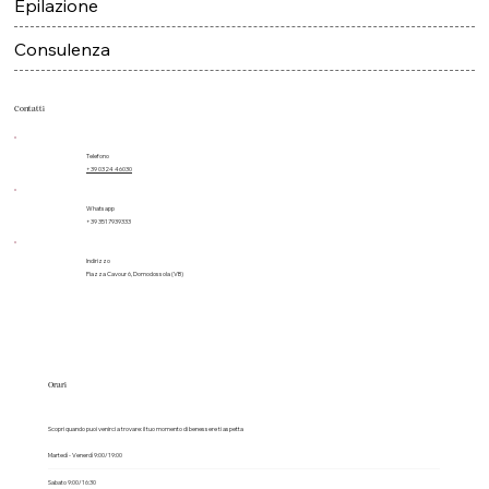
Trattamenti
Epilazione
Consulenza
Contatti
Telefono
+39 0324 46030
Whatsapp
+39 3517939333
Indirizzo
Piazza Cavour 6, Domodossola (VB)
Orari