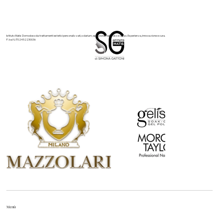
Istituto Matis Domodossola: trattamenti estetici personalizzati, solarium, epilazione, nails, viso e corpo. Esperienza, innovazione e cura.
P. Iva N. IT02452230036