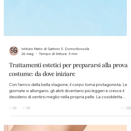
Istituto Matis di Gattoni S. Domodossola
26 mag
Tempo di lettura: 3 min
Trattamenti estetici per prepararsi alla prova
costume: da dove iniziare
Con l’arrivo della bella stagione, il corpo torna protagonista. Le
giornate si allungano, gli abiti diventano più leggeri e cresce il
desiderio di sentirsi meglio nella propria pelle. La cosiddetta
“prova costume” non dovrebbe essere vissuta come una
pressione, ma come un’occasione per prendersi cura di sé con
maggiore attenzione, ritrovando leggerezza, tonicità e
benessere. Prepararsi all’estate non significa inseguire risultati