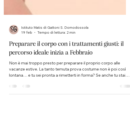
Istituto Matis di Gattoni S. Domodossola
19 feb
Tempo di lettura: 2 min
Preparare il corpo con i trattamenti giusti: il
percorso ideale inizia a Febbraio
Non è mai troppo presto per preparare il proprio corpo alle
vacanze estive. La tanto temuta prova costume non è poi così
lontana… e tu sei pronta a rimetterti in forma? Se anche tu stai
ancora “smaltendo” gli ultimi eccessi tra feste, dolci e Carnevale,
tranquilla: è assolutamente normale. Proprio per questo
Febbraio è il momento ideale per iniziare, senza stress e senza
fretta, un percorso mirato per ritrovare leggerezza e tonicità.
Dopo i mesi invernali, infatti, il corpo p