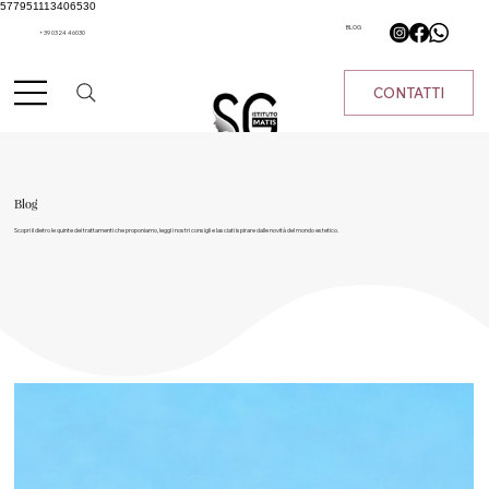
577951113406530
BLOG
+39 0324 46030
CONTATTI
Blog
Scopri il dietro le quinte dei trattamenti che proponiamo, leggi i nostri consigli e lasciati ispirare dalle novità del mondo estetico.