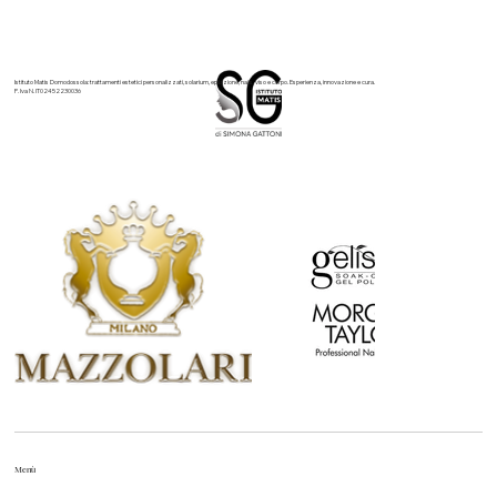
Istituto Matis Domodossola: trattamenti estetici personalizzati, solarium, epilazione, nails, viso e corpo. Esperienza, innovazione e cura.
P. Iva N. IT02452230036
Menù