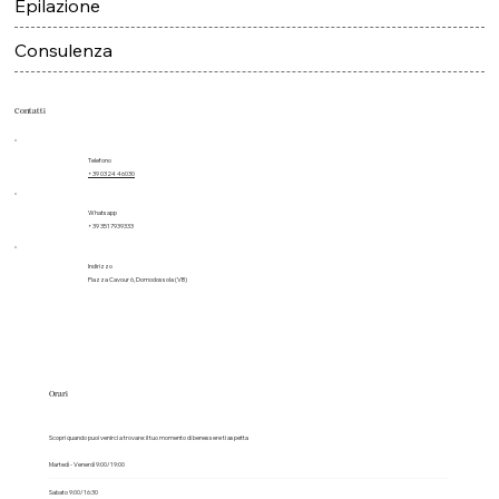
Epilazione
Consulenza
Contatti
Telefono
+39 0324 46030
Whatsapp
+39 3517939333
Indirizzo
Piazza Cavour 6, Domodossola (VB)
Orari
Scopri quando puoi venirci a trovare: il tuo momento di benessere ti aspetta
Martedì - Venerdì 9:00/19:00
Sabato 9:00/16:30