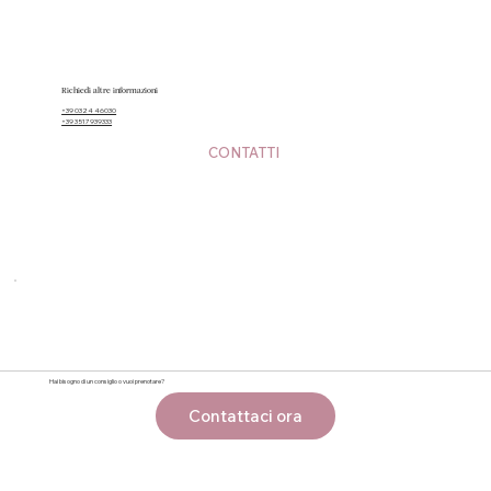
Richiedi altre informazioni
+39 0324 46030
+39 3517939333
CONTATTI
Hai bisogno di un consiglio o vuoi prenotare?
Contattaci ora