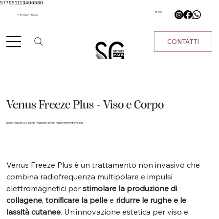
577951113406530
BLOG
+39 0324 46030
CONTATTI
Venus Freeze Plus - Viso e Corpo
Radiofrequenza e campi magnetici per un ringiovanimento visibile
Venus Freeze Plus è un trattamento non invasivo che 
combina radiofrequenza multipolare e impulsi 
elettromagnetici per 
stimolare la produzione di 
collagene
, 
tonificare la pelle
 e 
ridurre le rughe e le 
lassità cutanee
. Un’innovazione estetica per viso e 