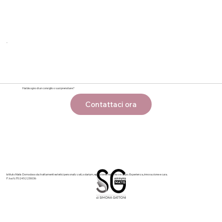
Hai bisogno di un consiglio o vuoi prenotare?
Contattaci ora
Istituto Matis Domodossola: trattamenti estetici personalizzati, solarium, epilazione, nails, viso e corpo. Esperienza, innovazione e cura.
P. Iva N. IT02452230036