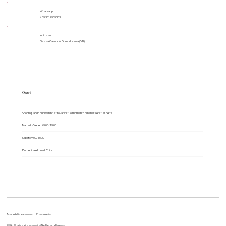
Whatsapp
+39 3517939333
Indirizzo
Piazza Cavour 6, Domodossola (VB)
Orari
Scopri quando puoi venirci a trovare: il tuo momento di benessere ti aspetta
Martedì - Venerdì 9:00/19:00
Sabato 9:00/16:30
Domenica e Lunedì Chiuso
Accessibility statement
Privacy policy
2026 - Un altro sito internet di No Borders Business