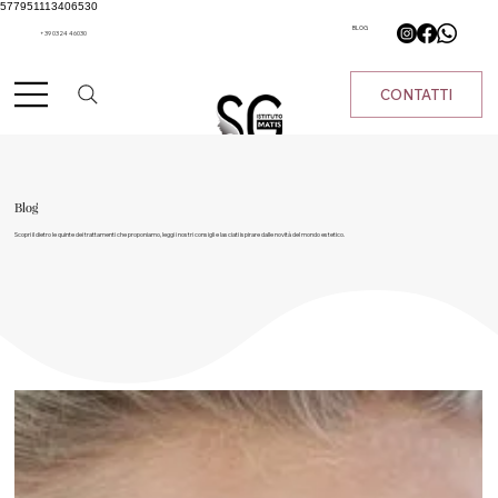
577951113406530
BLOG
+39 0324 46030
CONTATTI
Blog
Scopri il dietro le quinte dei trattamenti che proponiamo, leggi i nostri consigli e lasciati ispirare dalle novità del mondo estetico.