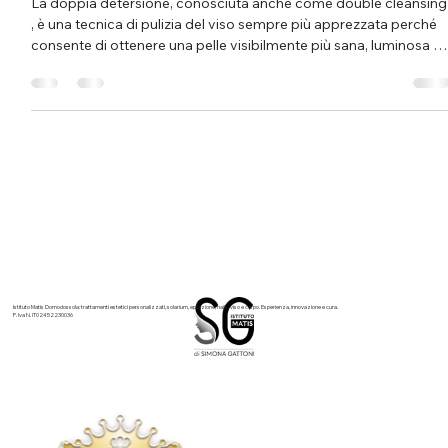
La doppia detersione, conosciuta anche come double cleansing
, è una tecnica di pulizia del viso sempre più apprezzata perché
consente di ottenere una pelle visibilmente più sana, luminosa e
ricettiva ai trattamenti cosmetici quotidiani. All’ Istituto Matis
Domodossola di Simona Gattoni , la doppia detersione
rappresenta il primo gesto fondamentale per preservare
l’equilibrio cutaneo e migliorare la qualità della pelle nel tempo.
Cos’è la doppia detersione e perché è così eff
Istituto Matis Domodossola: trattamenti estetici personalizzati, solarium, epilazione, nails, viso e corpo. Esperienza, innovazione e cura.
P. Iva N. IT02452230036