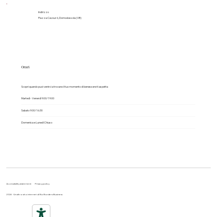
Whatsapp
+39 3517939333
Indirizzo
Piazza Cavour 6, Domodossola (VB)
Orari
Scopri quando puoi venirci a trovare: il tuo momento di benessere ti aspetta
Martedì - Venerdì 9:00/19:00
Sabato 9:00/16:30
Domenica e Lunedì Chiuso
Accessibility statement
Privacy policy
2026 - Un altro sito internet di No Borders Business