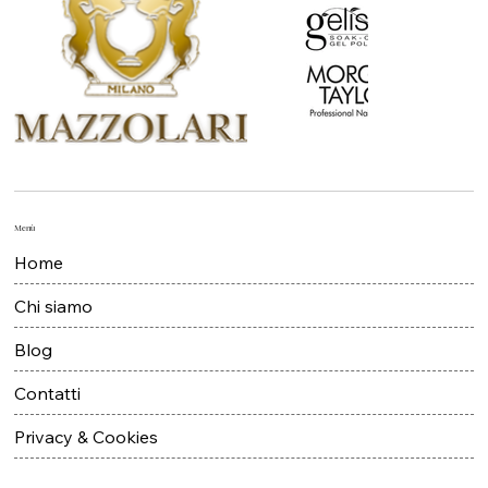
Menù
Home
Chi siamo
Blog
Contatti
Privacy & Cookies