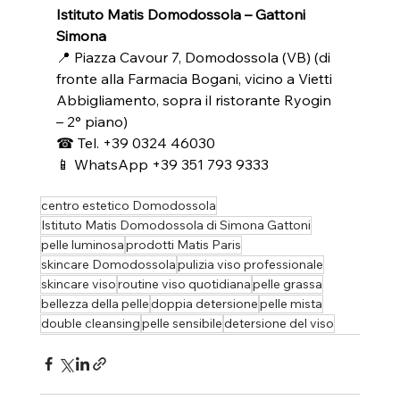
Istituto Matis Domodossola – Gattoni 
Simona
📍 Piazza Cavour 7, Domodossola (VB) (di 
fronte alla Farmacia Bogani, vicino a Vietti 
Abbigliamento, sopra il ristorante Ryogin 
– 2° piano) 
☎ Tel. +39 0324 46030 
📱 WhatsApp +39 351 793 9333
centro estetico Domodossola
Istituto Matis Domodossola di Simona Gattoni
pelle luminosa
prodotti Matis Paris
skincare Domodossola
pulizia viso professionale
skincare viso
routine viso quotidiana
pelle grassa
bellezza della pelle
doppia detersione
pelle mista
double cleansing
pelle sensibile
detersione del viso