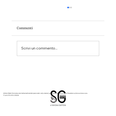
Commenti
Scrivi un commento...
Hydra SPA: il trattamento viso avanzato per
una pelle più pulita, luminosa e idratata
Istituto Matis Domodossola: trattamenti estetici personalizzati, solarium, epilazione, nails, viso e corpo. Esperienza, innovazione e cura.
P. Iva N. IT02452230036