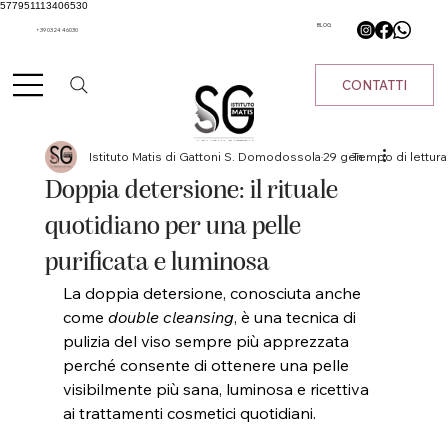
577951113406530
BLOG
+39 0324 46030
CONTATTI
Istituto Matis di Gattoni S. Domodossola
29 gen
Tempo di lettura
Doppia detersione: il rituale
quotidiano per una pelle
purificata e luminosa
La doppia detersione, conosciuta anche 
come 
double cleansing
, è una tecnica di 
pulizia del viso sempre più apprezzata 
perché consente di ottenere una pelle 
visibilmente più sana, luminosa e ricettiva 
ai trattamenti cosmetici quotidiani.