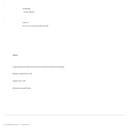
Whatsapp
+39 3517939333
Indirizzo
Piazza Cavour 6, Domodossola (VB)
Orari
Scopri quando puoi venirci a trovare: il tuo momento di benessere ti aspetta
Martedì - Venerdì 9:00/19:00
Sabato 9:00/16:30
Domenica e Lunedì Chiuso
Accessibility statement
Privacy policy