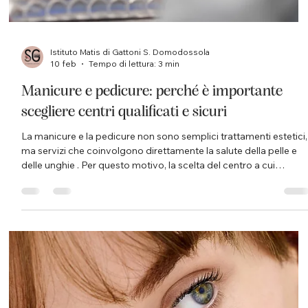
Non è mai troppo presto per preparare il proprio corpo alle
vacanze estive. La tanto temuta prova costume non è poi così
lontana… e tu sei pronta a rimetterti in forma? Se anche tu stai
ancora “smaltendo” gli ultimi eccessi tra feste, dolci e Carnevale,
tranquilla: è assolutamente normale. Proprio per questo
Febbraio è il momento ideale per iniziare, senza stress e senza
fretta, un percorso mirato per ritrovare leggerezza e tonicità.
Dopo i mesi invernali, infatti, il corpo p