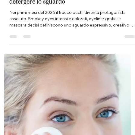
La manicure e la pedicure non sono semplici trattamenti estetici,
ma servizi che coinvolgono direttamente la salute della pelle e
delle unghie . Per questo motivo, la scelta del centro a cui
affidarsi non dovrebbe mai basarsi solo sul prezzo, ma
soprattutto su sicurezza, igiene e competenza professionale . All
Istituto Matis Domodossola di Simona Gattoni , la cura delle
mani e dei piedi parte sempre da un principio fondamentale: la
bellezza non può prescindere dalla tutela d