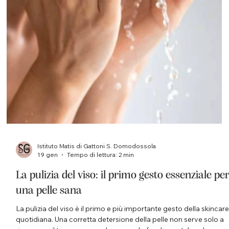
Istituto Matis di Gattoni S. Domodossola
29 gen
Tempo di lettura: 2 min
Doppia detersione: il rituale quotidiano per
una pelle purificata e luminosa
La doppia detersione, conosciuta anche come double cleansing
, è una tecnica di pulizia del viso sempre più apprezzata perché
consente di ottenere una pelle visibilmente più sana, luminosa e
ricettiva ai trattamenti cosmetici quotidiani. All’ Istituto Matis
Domodossola di Simona Gattoni , la doppia detersione
rappresenta il primo gesto fondamentale per preservare
l’equilibrio cutaneo e migliorare la qualità della pelle nel tempo.
Cos’è la doppia detersione e perché è così eff