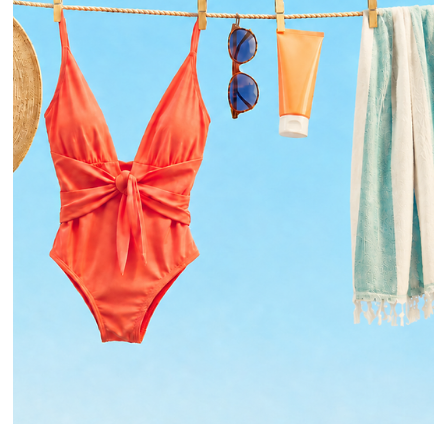
La skincare quotidiana è molto più di una semplice abitudine: è
un gesto di cura che, se costruito nel modo corretto, può aiutare
la pelle a mantenersi più luminosa, equilibrata e vitale nel tempo.
Per questo, nei mesi di giugno e luglio, arriva all’Istituto Matis
Domodossola di Simona Gattoni la promozione 30 e Lode by
Matis Paris, pensata per trasformare l’acquisto dei prodotti viso
in un vero percorso di bellezza completo. Una proposta speciale
dedicata a chi desidera pren