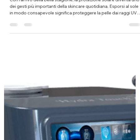
Come proteggere la pelle dal sole in base al
proprio fototipo
Con l’arrivo della bella stagione, la protezione solare diventa uno
dei gesti più importanti della skincare quotidiana. Esporsi al sole
in modo consapevole significa proteggere la pelle dai raggi UV,
prevenire scottature, macchie e fotoinvecchiamento, ma anche
mantenere l’abbronzatura più uniforme e luminosa. La scelta del
solare, però, non dovrebbe essere casuale. Ogni pelle reagisce a
sole in modo diverso, e il primo passo per individuare la
protezione più adatta è conosce