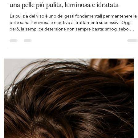
Istituto Matis di Gattoni S. Domodossola
23 giu
Tempo di lettura: 3 min
Hydra SPA: il trattamento viso avanzato per
una pelle più pulita, luminosa e idratata
La pulizia del viso è uno dei gesti fondamentali per mantenere la
pelle sana, luminosa e ricettiva ai trattamenti successivi. Oggi,
però, la semplice detersione non sempre basta: smog, sebo,
cellule morte, make-up, impurità e stress quotidiano possono
rendere la pelle spenta, irregolare e meno uniforme. Per questo
motivo, all’Istituto Matis Domodossola di Simona Gattoni, è
disponibile Hydra SPA, una tecnologia professionale pensata pe
trasformare la pulizia viso in un tratta