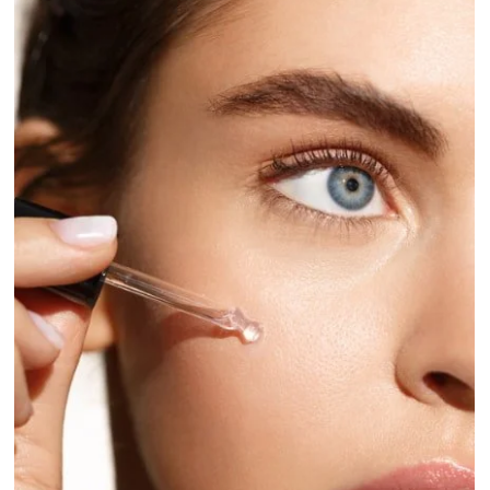
La pulizia del viso: il primo gesto essenziale pe
una pelle sana
La pulizia del viso è il primo e più importante gesto della skincare
quotidiana. Una corretta detersione della pelle non serve solo a
rimuovere il trucco, ma svolge un ruolo fondamentale nel
mantenere la pelle in equilibrio, sana e luminosa. All’ Istituto Mati
Domodossola di Simona Gattoni , la detersione è considerata la
base di ogni percorso di bellezza: solo una pelle correttamente
pulita può rispondere in modo efficace ai trattamenti viso e ai
prodotti professionali ap