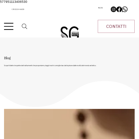
577951113406530
BLOG
+39 0324 46030
CONTATTI
Blog
Scopri il dietro le quinte dei trattamenti che proponiamo, leggi i nostri consigli e lasciati ispirare dalle novità del mondo estetico.