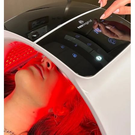
26 mag
Tempo di lettura: 3 min
Trattamenti estetici per prepararsi alla prova
costume: da dove iniziare
Con l’arrivo della bella stagione, il corpo torna protagonista. Le
giornate si allungano, gli abiti diventano più leggeri e cresce il
desiderio di sentirsi meglio nella propria pelle. La cosiddetta
“prova costume” non dovrebbe essere vissuta come una
pressione, ma come un’occasione per prendersi cura di sé con
maggiore attenzione, ritrovando leggerezza, tonicità e
benessere. Prepararsi all’estate non significa inseguire risultati
immediati o irrealistici, ma iniziare per temp