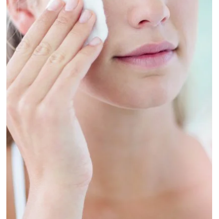
Istituto Matis di Gattoni S. Domodossola
6 feb
Tempo di lettura: 2 min
Trucco occhi intenso: come valorizzare e
detergere lo sguardo
Nei primi mesi del 2026 il trucco occhi diventa protagonista
assoluto. Smokey eyes intensi e colorati, eyeliner grafici e