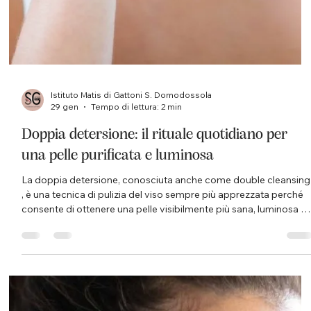
mascara decisi definiscono uno sguardo espressivo, creativo e
sempre più personalizzato. La tendenza è chiara: dare spazio
all’immaginazione e concentrare tutta l’attenzione sugli occhi,
trasformandoli nel vero punto focale del make-up. Per
valorizzare questo trend, però, è fondamentale proteggere la
zona occhi con prodotti specifici e adeguati, in grado d