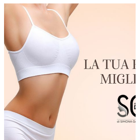
Istituto Matis di Gattoni S. Domodossola
26 feb
Tempo di lettura: 3 min
Perché scegliere la LED Light Therapy nei
trattamenti viso e corpo
Negli ultimi anni la LED Light Therapy ha superato la fase di
semplice tendenza per affermarsi come una tecnologia
affidabile e scientificamente supportata nel mondo dell’estetica