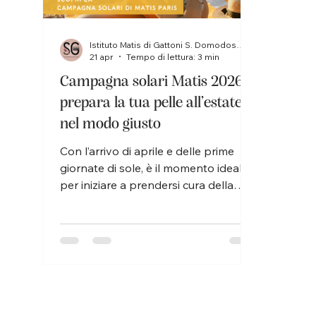
Istituto Matis di Gattoni S. Domodossola
21 apr
Tempo di lettura: 3 min
Campagna solari Matis 2026:
prepara la tua pelle all’estate
nel modo giusto
Con l’arrivo di aprile e delle prime
giornate di sole, è il momento ideale
per iniziare a prendersi cura della
pelle in vista della bella stagione. La
campagna solari Matis Paris 2026
nasce proprio con questo obiettivo:
offrire una protezione efficace, un
trattamento completo e un
approccio professionale alla cura
della pelle durante l’esposizione al