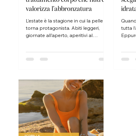
valorizza l’abbronzatura
idrat
L’estate è la stagione in cui la pelle
Quando
torna protagonista. Abiti leggeri,
tutta l
giornate all’aperto, aperitivi al
Eppure
tramonto e pelle dorata dal sole
bisogn
rendono ancora più importante
con l’a
scegliere prodotti capaci non solo di
Aprile
nutrire, ma anche di valorizzare la
importa
naturale luminosità del corpo. Tra i
allegg
trattamenti più versatili della linea
mirati 
Réponse Body Matis Paris, Glam-Oil
e unif
è uno degli alleati più preziosi per chi
promo
desidera una pelle morbida, setosa e
un’occ
luminosa, senza rinunciare alla
routin
leggerezza di u
efficac