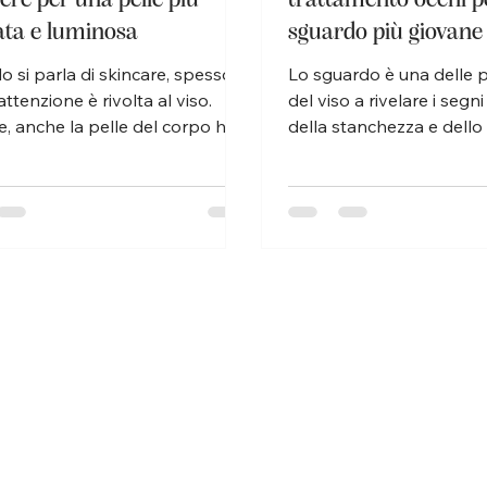
ata e luminosa
sguardo più giovane
luminoso
 si parla di skincare, spesso
Lo sguardo è una delle 
’attenzione è rivolta al viso.
del viso a rivelare i segn
, anche la pelle del corpo ha
della stanchezza e dello
o di cure costanti, soprattutto
quotidiano. Proprio per
rrivo della bella stagione.
motivo, la cura del cont
 segna l’inizio di un momento
richiede prodotti specifici
nte: la pelle si scopre, si
altamente performanti. C
erisce e richiede trattamenti
di Cell-Eyes, Matis Paris
per apparire più liscia, luminosa
nuovo trattamento dedi
orme. Proprio per questo, la
zona delicata, portando i
 corpo Matis rappresenta
skincare oltre il semplice
asione ideale per costruire una
orientandolo verso una v
e completa e realmente
evoluta: quella della lon
e. Olio o
cutanea. Il con