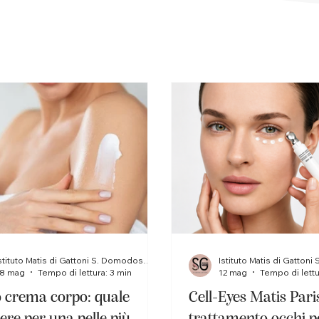
Istituto Matis di Gattoni S. Domodossola
8 mag
Tempo di lettura: 3 min
12 mag
Tempo di lettu
o crema corpo: quale
Cell-Eyes Matis Paris
iere per una pelle più
trattamento occhi p