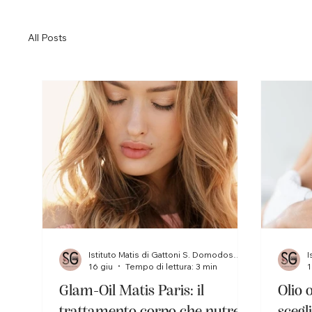
All Posts
Istituto Matis di Gattoni S. Domodossola
16 giu
Tempo di lettura: 3 min
1
Glam-Oil Matis Paris: il
Olio 
trattamento corpo che nutre e
scegl