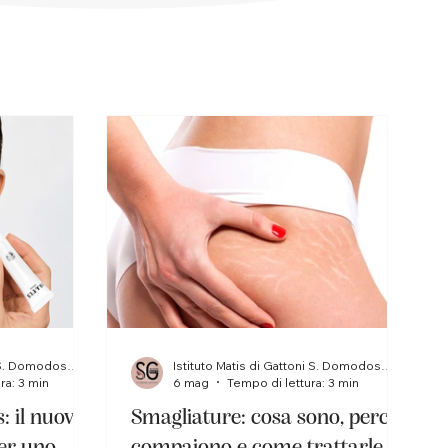
Istituto Matis di Gattoni S. Domodossola
Istituto Matis di Gattoni S. Domodossola
ra: 3 min
6 mag
Tempo di lettura: 3 min
: il nuovo
Smagliature: cosa sono, perché
er uno
compaiono e come trattarle