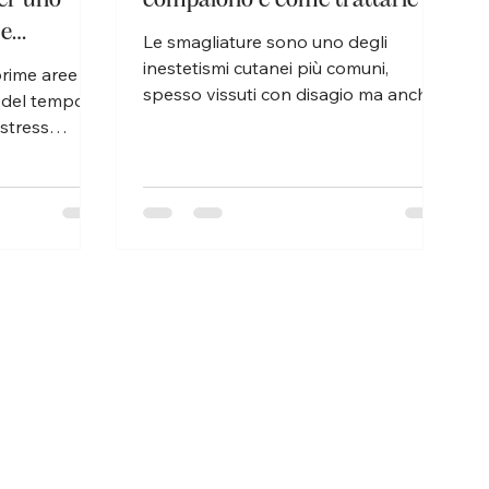
 e
Le smagliature sono uno degli
inestetismi cutanei più comuni,
prime aree
spesso vissuti con disagio ma anche
i del tempo,
con molta confusione. Possono
 stress
comparire in diversi momenti della
 questo
vita e interessare sia donne che
orno occhi
uomini, ma la buona notizia è che
, mirati e
esistono strategie efficaci per
on il lancio
prevenirle e migliorarne visibilmente
 introduce un
l’aspetto. All’Istituto Matis
cato a questa
Domodossola di Simona Gattoni, il
l concetto di
trattamento delle smagliature viene
 anti-età e
affrontato con un approccio
isione più
professionale e personalizzato, che
gevità
unisce conoscenz