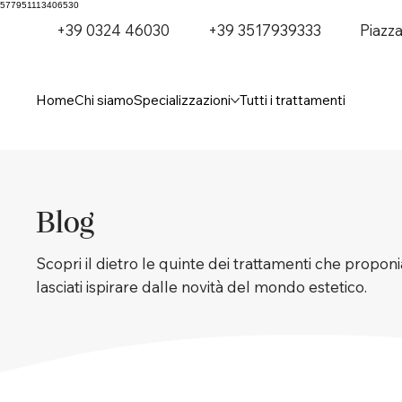
577951113406530
+39 0324 46030
+39 3517939333
Piazz
Home
Chi siamo
Specializzazioni
Tutti i trattamenti
Blog
Scopri il dietro le quinte dei trattamenti che proponia
lasciati ispirare dalle novità del mondo estetico.