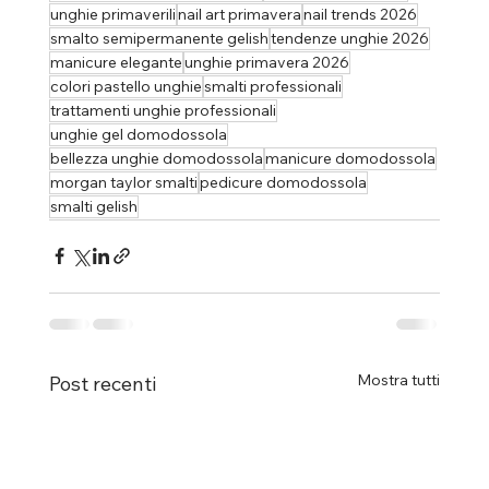
unghie primaverili
nail art primavera
nail trends 2026
smalto semipermanente gelish
tendenze unghie 2026
manicure elegante
unghie primavera 2026
colori pastello unghie
smalti professionali
trattamenti unghie professionali
unghie gel domodossola
bellezza unghie domodossola
manicure domodossola
morgan taylor smalti
pedicure domodossola
smalti gelish
Mostra tutti
Post recenti