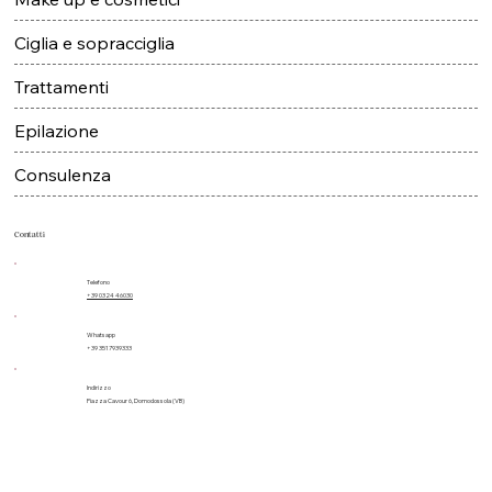
Ciglia e sopracciglia
Trattamenti
Epilazione
Consulenza
Contatti
Telefono
+39 0324 46030
Whatsapp
+39 3517939333
Indirizzo
Piazza Cavour 6, Domodossola (VB)