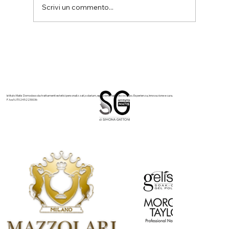
Scrivi un commento...
Hydra SPA: il trattamento viso avanzato per
una pelle più pulita, luminosa e idratata
Istituto Matis Domodossola: trattamenti estetici personalizzati, solarium, epilazione, nails, viso e corpo. Esperienza, innovazione e cura.
P. Iva N. IT02452230036