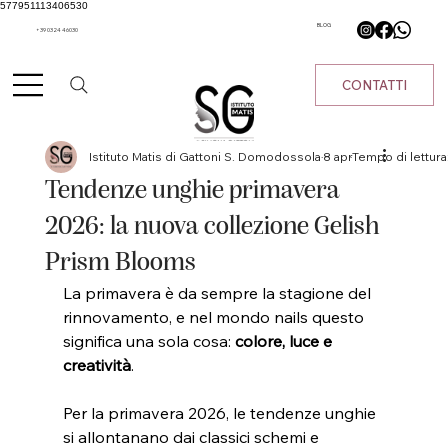
577951113406530
BLOG
+39 0324 46030
CONTATTI
Istituto Matis di Gattoni S. Domodossola
8 apr
Tempo di lettura
Tendenze unghie primavera
2026: la nuova collezione Gelish
Prism Blooms
La primavera è da sempre la stagione del 
rinnovamento, e nel mondo nails questo 
significa una sola cosa: 
colore, luce e 
creatività
.
Per la primavera 2026, le tendenze unghie 
si allontanano dai classici schemi e 